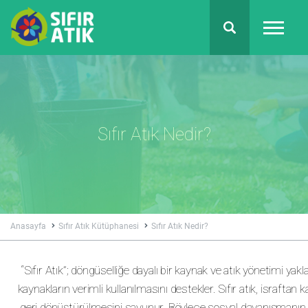
Sıfır Atık Nedir?
Anasayfa
Sıfır Atık Kütüphanesi
Sıfır Atık Nedir?
“Sıfır Atık”; döngüselliğe dayalı bir kaynak ve atık yönetimi yakl
kaynakların verimli kullanılmasını destekler. Sıfır atık, israftan
geri dönüştürülmesini savunur. Böylece sosyal dayanışmanın 