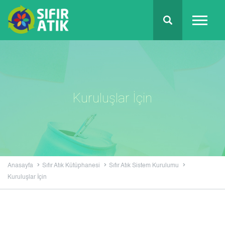
Kuruluşlar İçin
Anasayfa
Sıfır Atık Kütüphanesi
Sıfır Atık Sistem Kurulumu
Kuruluşlar İçin