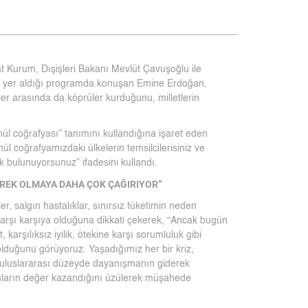
rat Kurum, Dışişleri Bakanı Mevlüt Çavuşoğlu ile
nin yer aldığı programda konuşan Emine Erdoğan,
ler arasında da köprüler kurduğunu, milletlerin
önül coğrafyası” tanımını kullandığına işaret eden
ül coğrafyamızdaki ülkelerin temsilcilerisiniz ve
k bulunuyorsunuz” ifadesini kullandı.
YÜREK OLMAYA DAHA ÇOK ÇAĞIRIYOR”
, salgın hastalıklar, sınırsız tüketimin neden
a karşı karşıya olduğuna dikkati çekerek, “Ancak bugün
arşılıksız iyilik, ötekine karşı sorumluluk gibi
olduğunu görüyoruz. Yaşadığımız her bir kriz,
, uluslararası düzeyde dayanışmanın giderek
şımların değer kazandığını üzülerek müşahede