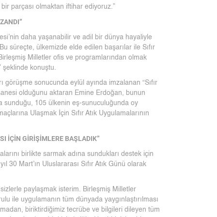
ir parçası olmaktan iftihar ediyoruz.”
AZANDI”
esi’nin daha yaşanabilir ve adil bir dünya hayaliyle
u süreçte, ülkemizde elde edilen başarılar ile Sıfır
Birleşmiş Milletler ofis ve programlarından olmak
” şeklinde konuştu.
arı görüşme sonucunda eylül ayında imzalanan “Sıfır
nişanesi olduğunu aktaran Emine Erdoğan, bunun
a sunduğu, 105 ülkenin eş-sunuculuğunda oy
Amaçlarına Ulaşmak İçin Sıfır Atık Uygulamalarının
 İÇİN GİRİŞİMLERE BAŞLADIK”
larını birlikte sarmak adına sundukları destek için
yıl 30 Mart’ın Uluslararası Sıfır Atık Günü olarak
izlerle paylaşmak isterim. Birleşmiş Milletler
rulu ile uygulamanın tüm dünyada yaygınlaştırılması
madan, biriktirdiğimiz tecrübe ve bilgileri dileyen tüm