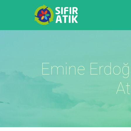
Emine Erdoğan
At