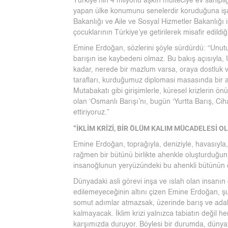
Türkiye’nin 4 milyonu aşkın mülteciye ev sahipliğ
yapan ülke konumunu senelerdir koruduğuna işar
Bakanlığı ve Aile ve Sosyal Hizmetler Bakanlığı i
çocuklarının Türkiye’ye getirilerek misafir edildiğ
Emine Erdoğan, sözlerini şöyle sürdürdü: “Unutu
barışın ise kaybedeni olmaz. Bu bakış açısıyla,
kadar, nerede bir mazlum varsa, oraya dostluk v
tarafları, kurduğumuz diplomasi masasında bir ar
Mutabakatı gibi girişimlerle, küresel krizlerin
olan ‘Osmanlı Barışı’nı, bugün ‘Yurtta Barış, Ci
ettiriyoruz.”
“İKLİM KRİZİ, BİR ÖLÜM KALIM MÜCADELESİ 
Emine Erdoğan, toprağıyla, deniziyle, havasıyla, 
rağmen bir bütünü birlikte ahenkle oluşturduğun
insanoğlunun yeryüzündeki bu ahenkli bütünün d
Dünyadaki asli görevi inşa ve ıslah olan insanı
edilemeyeceğinin altını çizen Emine Erdoğan, şun
somut adımlar atmazsak, üzerinde barış ve adale
kalmayacak. İklim krizi yalnızca tabiatın değil he
karşımızda duruyor. Böylesi bir durumda, dünyan