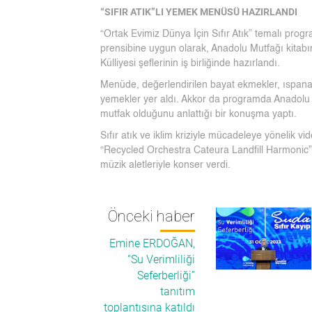
“SIFIR ATIK”LI YEMEK MENÜSÜ HAZIRLANDI
“Ortak Evimiz Dünya İçin Sıfır Atık” temalı pro
prensibine uygun olarak, Anadolu Mutfağı kita
Külliyesi şeflerinin iş birliğinde hazırlandı.
Menüde, değerlendirilen bayat ekmekler, ıspanakl
yemekler yer aldı. Akkor da programda Anadolu m
mutfak olduğunu anlattığı bir konuşma yaptı.
Sıfır atık ve iklim kriziyle mücadeleye yönelik 
“Recycled Orchestra Cateura Landfill Harmonic”
müzik aletleriyle konser verdi.
Önceki haber
Emine ERDOĞAN,
“Su Verimliliği
Seferberliği”
tanıtım
toplantısına katıldı