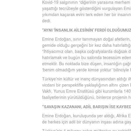
Kovid-19 salgınının “diğerinin yarasına merhem
yaşattığı tecrübeyle gösterdiğini vurgulayan Emin
yıkımdan kaçarak evini terk eden her bir insanın 
dedi.
“AYNI ‘İNSANLIK AİLESİNİN’ FERDİ OLDUĞUMU
Emine Erdoğan, sınır tanımayan doğal afetlerin,
gemide olduğu gerçeğini bir kez daha hatırlattı
“İhtiyacımız olan, başka coğrafyalarda doğsak da
hatırlamak ve bugün bu salonda tecessüm eden,
etmektir. Bu noktada bize düşen, insanlığın çağrı
‘benim olmadığım yerde kimse yoktur’ bilinciyle
Türkiye’nin kültür ve inanç dünyasından aldığı il
vicdani bir perspektifle yaklaştığının altını çiz
Vakfı, Yunus Emre Enstitüsü gibi kurumlarla 140
faaliyetlerinin yürütüldüğünü, binlerce projenin ha
“SAVAŞIN KAZANANI, ADİL BARIŞIN İSE KAYBE
Emine Erdoğan, kuruluşunda yer aldığı, Afrika El S
de herkes için adil bir dünyanın inşası adına gay