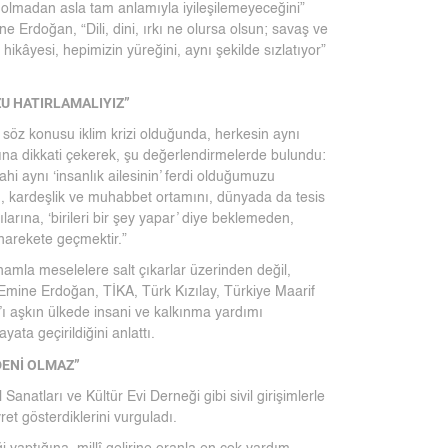
 olmadan asla tam anlamıyla iyileşilemeyeceğini”
e Erdoğan, “Dili, dini, ırkı ne olursa olsun; savaş ve
hikâyesi, hepimizin yüreğini, aynı şekilde sızlatıyor”
ZU HATIRLAMALIYIZ”
 söz konusu iklim krizi olduğunda, herkesin aynı
ğına dikkati çekerek, şu değerlendirmelerde bulundu:
hi aynı ‘insanlık ailesinin’ ferdi olduğumuzu
 kardeşlik ve muhabbet ortamını, dünyada da tesis
larına, ‘birileri bir şey yapar’ diye beklemeden,
 harekete geçmektir.”
hamla meselelere salt çıkarlar üzerinden değil,
en Emine Erdoğan, TİKA, Türk Kızılay, Türkiye Maarif
’ı aşkın ülkede insani ve kalkınma yardımı
yata geçirildiğini anlattı.
DENİ OLMAZ”
anatları ve Kültür Evi Derneği gibi sivil girişimlerle
ret gösterdiklerini vurguladı.