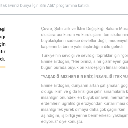
ak Evimiz Dünya İçin Sıfır Atık” programına katıldı.
Çevre, Şehircilik ve İklim Değişikliği Bakanı Mu
eşi
uluslararası kurum ve kuruluşların temsilcileri
ığı
büyükelçilerin sadece devletler değil, medeniyet
çin
kalplerini birbirine yakınlaştırdığını dile getirdi.
fır
Türkiye’nin sevdiği ve sevildiği topraklar için “g
dı.
Emine Erdoğan, “Her biriniz, sınır çizilmeyen gön
bugün burada büyük bir kardeşliğin timsali olara
“YAŞADIĞIMIZ HER BİR KRİZ, İNSANLIĞI TEK 
Emine Erdoğan, dünyanın artan çatışmalar, göçler
olduğu iklim ve gıda krizi gibi çetin sınamalarl
insanlığın önündeki en büyük sınavın, merhamet, k
erdemlerin uğratıldığı erozyondan kurtarılması 
insanlığı tek yürek olmaya daha çok çağırırken
aşındığını, iş birliği yerine benmerkezci yakla
ediyoruz” diye konuştu.