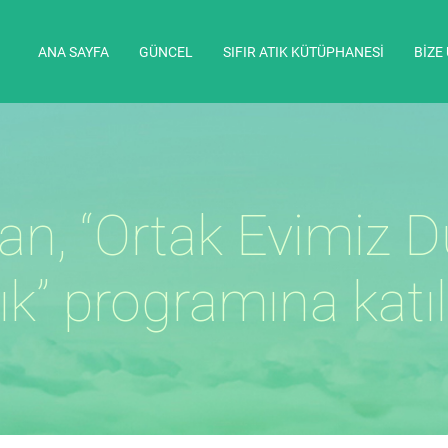
ANA SAYFA
GÜNCEL
SIFIR ATIK KÜTÜPHANESİ
BİZE
, “Ortak Evimiz Dü
ık” programına katıl