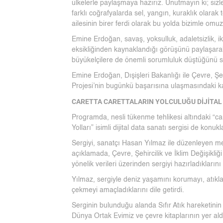
ülkelerle paylaşmaya hazırız. Unutmayın ki; sizler
farklı coğrafyalarda sel, yangın, kuraklık olarak
ailesinin birer ferdi olarak bu yolda bizimle o
Emine Erdoğan, savaş, yoksulluk, adaletsizlik, ik
eksikliğinden kaynaklandığı görüşünü paylaşar
büyükelçilere de önemli sorumluluk düştüğünü s
Emine Erdoğan, Dışişleri Bakanlığı ile Çevre, Şehi
Projesi’nin bugünkü başarısına ulaşmasındaki katkı
CARETTA CARETTALARIN YOLCULUĞU DİJİTAL
Programda, nesli tükenme tehlikesi altındaki “ca
Yolları” isimli dijital data sanatı sergisi de konukl
Sergiyi, sanatçı Hasan Yılmaz ile düzenleyen m
açıklamada, Çevre, Şehircilik ve İklim Değişikliğ
yönelik verileri üzerinden sergiyi hazırladıklarını 
Yılmaz, sergiyle deniz yaşamını korumayı, atıklar
çekmeyi amaçladıklarını dile getirdi.
Serginin bulunduğu alanda Sıfır Atık hareketinin 5 
Dünya Ortak Evimiz ve çevre kitaplarının yer aldı