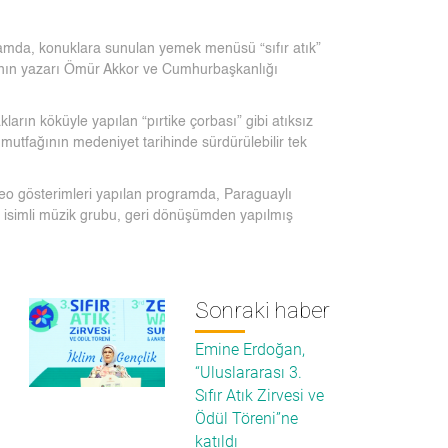
gramda, konuklara sunulan yemek menüsü “sıfır atık”
bının yazarı Ömür Akkor ve Cumhurbaşkanlığı
arın köküyle yapılan “pırtike çorbası” gibi atıksız
utfağının medeniyet tarihinde sürdürülebilir tek
video gösterimleri yapılan programda, Paraguaylı
 isimli müzik grubu, geri dönüşümden yapılmış
Sonraki haber
Emine Erdoğan,
“Uluslararası 3.
Sıfır Atık Zirvesi ve
Ödül Töreni”ne
katıldı