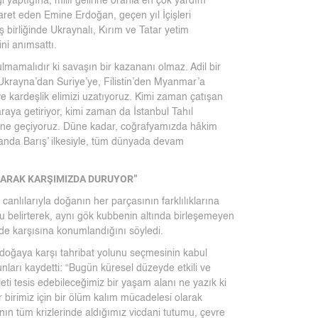
i yaptığına, millî gelirine oranla en çok yardım
et eden Emine Erdoğan, geçen yıl İçişleri
ş birliğinde Ukraynalı, Kırım ve Tatar yetim
ini anımsattı.
lmamalıdır ki savaşın bir kazananı olmaz. Adil bir
 Ukrayna’dan Suriye’ye, Filistin’den Myanmar’a
e kardeşlik elimizi uzatıyoruz. Kimi zaman çatışan
aya getiriyor, kimi zaman da İstanbul Tahıl
 önüne geçiyoruz. Düne kadar, coğrafyamızda hâkim
handa Barış’ ilkesiyle, tüm dünyada devam
OLARAK KARŞIMIZDA DURUYOR”
canlılarıyla doğanın her parçasının farklılıklarına
u belirterek, aynı gök kubbenin altında birleşemeyen
e karşısına konumlandığını söyledi.
n doğaya karşı tahribat yolunu seçmesinin kabul
ları kaydetti: “Bugün küresel düzeyde etkili ve
ti tesis edebileceğimiz bir yaşam alanı ne yazık ki
r birimiz için bir ölüm kalım mücadelesi olarak
ın tüm krizlerinde aldığımız vicdani tutumu, çevre