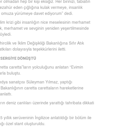
 olmadan hep bir kişi eksiğiz. Her birinizi, tabiatın
 tezahür eden çığlığına kulak vermeye, insanlık
muz omuza yürümeye davet ediyorum” dedi.
lim krizi gibi insanlığın nice meselesinin merhamet
ak, merhamet ve sevginin yeniden yeşertilmesinde
öyledi.
rcilik ve İklim Değişikliği Bakanlığına Sıfır Atık
ları dolayısıyla teşekkürlerini iletti.
 SERGİYE DÖNÜŞTÜ
retta caretta”ların yolculuğunu anlatan “Evimin
arla buluştu.
edya sanatçısı Süleyman Yılmaz, yaptığı
i Bakanlığının caretta carettaların hareketlerine
anlattı.
ın deniz canlıları üzerinde yarattığı tahribata dikkati
yıllık serüveninin İngilizce anlatıldığı bir bölüm ile
ğı özel stant oluşturuldu.