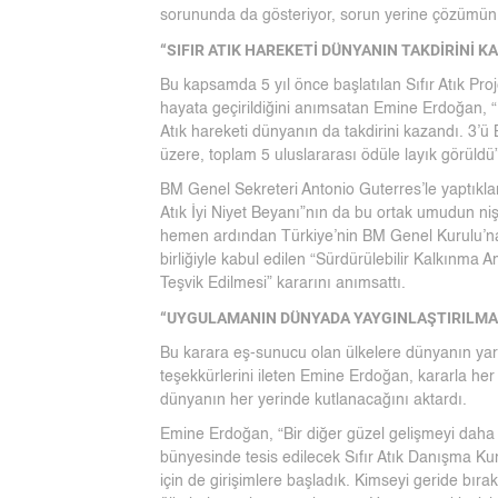
sorununda da gösteriyor, sorun yerine çözümün b
“SIFIR ATIK HAREKETİ DÜNYANIN TAKDİRİNİ K
Bu kapsamda 5 yıl önce başlatılan Sıfır Atık Proj
hayata geçirildiğini anımsatan Emine Erdoğan, “B
Atık hareketi dünyanın da takdirini kazandı. 3’ü 
üzere, toplam 5 uluslararası ödüle layık görüldü
BM Genel Sekreteri Antonio Guterres’le yaptıkl
Atık İyi Niyet Beyanı”nın da bu ortak umudun 
hemen ardından Türkiye’nin BM Genel Kurulu’n
birliğiyle kabul edilen “Sürdürülebilir Kalkınma 
Teşvik Edilmesi” kararını anımsattı.
“UYGULAMANIN DÜNYADA YAYGINLAŞTIRILMASI
Bu karara eş-sunucu olan ülkelere dünyanın yara
teşekkürlerini ileten Emine Erdoğan, kararla her 
dünyanın her yerinde kutlanacağını aktardı.
Emine Erdoğan, “Bir diğer güzel gelişmeyi daha s
bünyesinde tesis edilecek Sıfır Atık Danışma Ku
için de girişimlere başladık. Kimseyi geride bırak