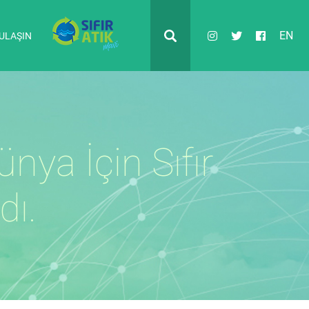
EN
 ULAŞIN
nya İçin Sıfır
dı.