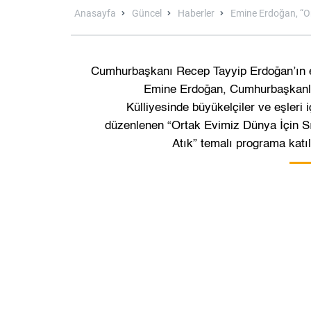
Anasayfa
Güncel
Haberler
Emine Erdoğan, “Ort
Cumhurbaşkanı Recep Tayyip Erdoğan’ın 
Emine Erdoğan, Cumhurbaşkanl
Külliyesinde büyükelçiler ve eşleri i
düzenlenen “Ortak Evimiz Dünya İçin Sı
Atık” temalı programa katıl