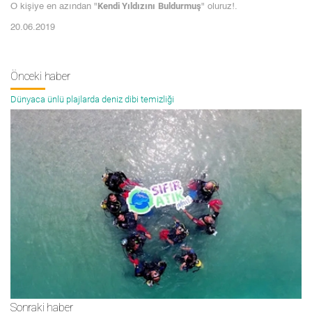
Kendi Yıldızını
Buldurmuş
O kişiye en azından "
" oluruz!.
20.06.2019
Önceki haber
Dünyaca ünlü plajlarda deniz dibi temizliği
Sonraki haber