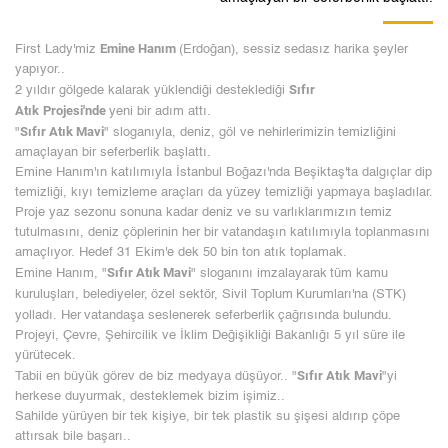
Emine
Hanım
First Lady'miz
(Erdoğan), sessiz
sedasız harika şeyler
yapıyor..
Sıfır
2 yıldır gölgede kalarak yüklendiği desteklediği
Atık
Projesi'nde
yeni bir adım attı.
Sıfır Atık Mavi
"
" sloganıyla, deniz, göl ve nehirlerimizin temizliğini
amaçlayan bir seferberlik başlattı.
Emine Hanım'ın katılımıyla İstanbul Boğazı'nda Beşiktaş'ta dalgıçlar dip
temizliği, kıyı temizleme araçları da yüzey temizliği yapmaya başladılar.
Proje yaz sezonu sonuna kadar deniz ve su varlıklarımızın temiz
tutulmasını, deniz çöplerinin her bir vatandaşın katılımıyla toplanmasını
amaçlıyor. Hedef 31 Ekim'e dek 50 bin ton atık toplamak.
Sıfır
Atık Mavi
Emine Hanım, "
" sloganını imzalayarak
tüm kamu
kuruluşları, belediyeler,
özel sektör, Sivil Toplum
Kurumları'na (STK)
yolladı. Her
vatandaşa seslenerek seferberlik
çağrısında bulundu.
Projeyi, Çevre, Şehircilik ve İklim Değişikliği Bakanlığı 5 yıl süre ile
yürütecek.
Sıfır Atık
Mavi
Tabii en büyük görev de biz medyaya düşüyor.. "
"yi
herkese duyurmak, desteklemek bizim işimiz..
Sahilde yürüyen bir tek kişiye, bir tek plastik su şişesi aldırıp çöpe
attırsak bile başarı..