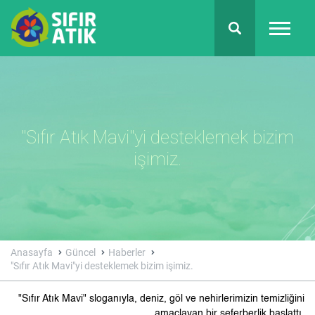
"Sıfır Atık Mavi"yi desteklemek bizim
işimiz.
Anasayfa
Güncel
Haberler
"Sıfır Atık Mavi"yi desteklemek bizim işimiz.
"Sıfır Atık Mavi" sloganıyla, deniz, göl ve nehirlerimizin temizliğini
amaçlayan bir seferberlik başlattı.