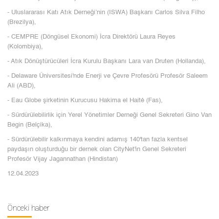
- Uluslararası Katı Atık Derneği’nin (ISWA) Başkanı Carlos Silva Filho
(Brezilya),
- CEMPRE (Döngüsel Ekonomi) İcra Direktörü Laura Reyes
(Kolombiya),
- Atık Dönüştürücüleri İcra Kurulu Başkanı Lara van Druten (Hollanda),
- Delaware Üniversitesi'nde Enerji ve Çevre Profesörü Profesör Saleem
Ali (ABD),
- Eau Globe şirketinin Kurucusu Hakima el Haité (Fas),
- Sürdürülebilirlik için Yerel Yönetimler Derneği Genel Sekreteri Gino Van
Begin (Belçika),
- Sürdürülebilir kalkınmaya kendini adamış 140'tan fazla kentsel
paydaşın oluşturduğu bir dernek olan CityNet'in Genel Sekreteri
Profesör Vijay Jagannathan (Hindistan)
12.04.2023
Önceki haber