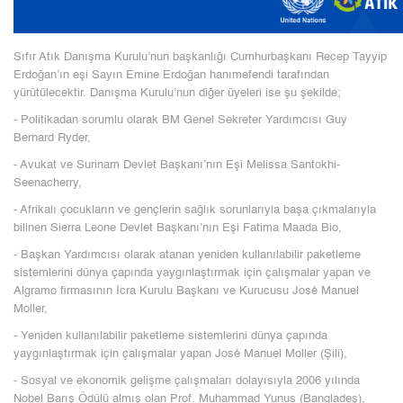
Sıfır Atık Danışma Kurulu’nun başkanlığı Cumhurbaşkanı Recep Tayyip
Erdoğan’ın eşi Sayın Emine Erdoğan hanımefendi tarafından
yürütülecektir. Danışma Kurulu’nun diğer üyeleri ise şu şekilde;
- Politikadan sorumlu olarak BM Genel Sekreter Yardımcısı Guy
Bernard Ryder,
- Avukat ve Surinam Devlet Başkanı’nın Eşi Melissa Santokhi-
Seenacherry,
- Afrikalı çocukların ve gençlerin sağlık sorunlarıyla başa çıkmalarıyla
bilinen Sierra Leone Devlet Başkanı’nın Eşi Fatima Maada Bio,
- Başkan Yardımcısı olarak atanan yeniden kullanılabilir paketleme
sistemlerini dünya çapında yaygınlaştırmak için çalışmalar yapan ve
Algramo firmasının İcra Kurulu Başkanı ve Kurucusu José Manuel
Moller,
- Yeniden kullanılabilir paketleme sistemlerini dünya çapında
yaygınlaştırmak için çalışmalar yapan José Manuel Moller (Şili),
- Sosyal ve ekonomik gelişme çalışmaları dolayısıyla 2006 yılında
Nobel Barış Ödülü almış olan Prof. Muhammad Yunus (Bangladeş),