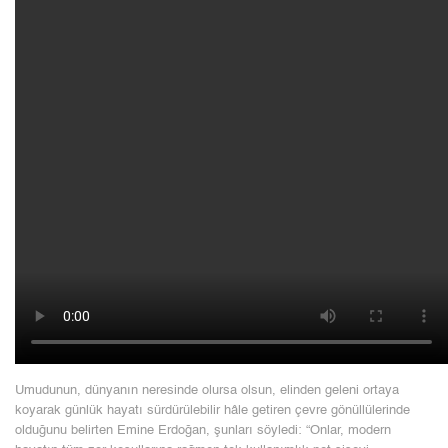
Umudunun, dünyanın neresinde olursa olsun, elinden geleni ortaya
koyarak günlük hayatı sürdürülebilir hâle getiren çevre gönüllülerinde
olduğunu belirten Emine Erdoğan, şunları söyledi: “Onlar, modern