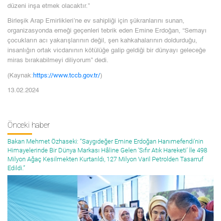
düzeni inşa etmek olacaktır.”
Birleşik Arap Emirlikleri’ne ev sahipliği için şükranlarını sunan,
organizasyonda emeği geçenleri tebrik eden Emine Erdoğan, “Semayı
çocukların acı yakarışlarının değil, şen kahkahalarının doldurduğu,
insanlığın ortak vicdanının kötülüğe galip geldiği bir dünyayı geleceğe
miras bırakabilmeyi diliyorum” dedi.
https://www.tccb.gov.tr/
(Kaynak:
)
13.02.2024
Önceki haber
Bakan Mehmet Özhaseki: “Saygıdeğer Emine Erdoğan Hanımefendi'nin
Himayelerinde Bir Dünya Markası Hâline Gelen ‘Sıfır Atık Hareketi’ İle 498
Milyon Ağaç Kesilmekten Kurtarıldı, 127 Milyon Varil Petrolden Tasarruf
Edildi.”