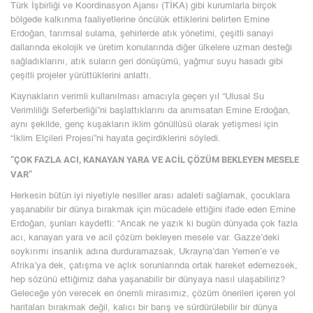
Türk İşbirliği ve Koordinasyon Ajansı (TİKA) gibi kurumlarla birçok
bölgede kalkınma faaliyetlerine öncülük ettiklerini belirten Emine
Erdoğan, tarımsal sulama, şehirlerde atık yönetimi, çeşitli sanayi
dallarında ekolojik ve üretim konularında diğer ülkelere uzman desteği
sağladıklarını, atık suların geri dönüşümü, yağmur suyu hasadı gibi
çeşitli projeler yürüttüklerini anlattı.
Kaynakların verimli kullanılması amacıyla geçen yıl “Ulusal Su
Verimliliği Seferberliği”ni başlattıklarını da anımsatan Emine Erdoğan,
aynı şekilde, genç kuşakların iklim gönüllüsü olarak yetişmesi için
“İklim Elçileri Projesi”ni hayata geçirdiklerini söyledi.
“ÇOK FAZLA ACI, KANAYAN YARA VE ACİL ÇÖZÜM BEKLEYEN MESELE
VAR”
Herkesin bütün iyi niyetiyle nesiller arası adaleti sağlamak, çocuklara
yaşanabilir bir dünya bırakmak için mücadele ettiğini ifade eden Emine
Erdoğan, şunları kaydetti: “Ancak ne yazık ki bugün dünyada çok fazla
acı, kanayan yara ve acil çözüm bekleyen mesele var. Gazze’deki
soykırımı insanlık adına durduramazsak, Ukrayna’dan Yemen’e ve
Afrika’ya dek, çatışma ve açlık sorunlarında ortak hareket edemezsek,
hep sözünü ettiğimiz daha yaşanabilir bir dünyaya nasıl ulaşabiliriz?
Geleceğe yön verecek en önemli mirasımız, çözüm önerileri içeren yol
haritaları bırakmak değil, kalıcı bir barış ve sürdürülebilir bir dünya