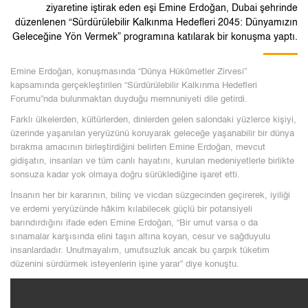
ziyaretine iştirak eden eşi Emine Erdoğan, Dubai şehrinde
düzenlenen “Sürdürülebilir Kalkınma Hedefleri 2045: Dünyamızın
Geleceğine Yön Vermek” programına katılarak bir konuşma yaptı.
Emine Erdoğan, konuşmasında “Dünya Hükûmetler Zirvesi”
kapsamında gerçekleştirilen “Sürdürülebilir Kalkınma Hedefleri
Forumu”nda bulunmaktan duyduğu memnuniyeti dile getirdi.
Farklı ülkelerden, kültürlerden, dinlerden gelen salondaki yüzlerce kişiyi,
üzerinde yaşanılan yeryüzünü koruyarak geleceğe yaşanabilir bir dünya
bırakma amacının birleştirdiğini belirten Emine Erdoğan, mevcut
gidişatın, insanları ve tüm canlı hayatını, kurulan medeniyetlerle birlikte
sonsuza kadar yok olmaya doğru sürüklediğine işaret etti.
İnsanın her bir kararının, bilinç ve vicdan süzgecinden geçirerek, iyiliği
ve erdemi yeryüzünde hâkim kılabilecek güçlü bir potansiyeli
barındırdığını ifade eden Emine Erdoğan, “Bir umut varsa o da
sınamalar karşısında elini taşın altına koyan, cesur ve sağduyulu
insanlardadır. Unutmayalım, umutsuzluk ancak bu çarpık tüketim
düzenini sürdürmek isteyenlerin işine yarar” diye konuştu.