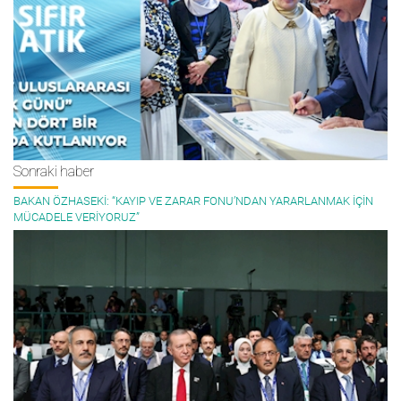
Sonraki haber
BAKAN ÖZHASEKİ: “KAYIP VE ZARAR FONU’NDAN YARARLANMAK İÇİN
MÜCADELE VERİYORUZ”