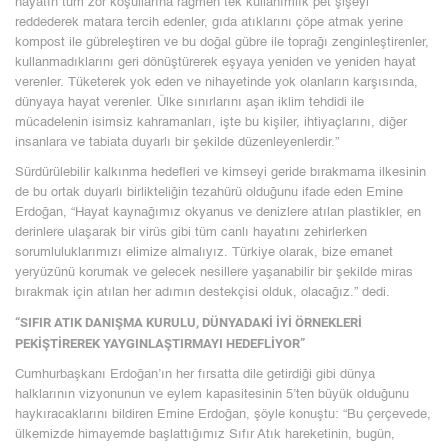
hayatın tüm zor koşullarına rağmen tek kullanımlık pet şişeyi
reddederek matara tercih edenler, gıda atıklarını çöpe atmak yerine
kompost ile gübreleştiren ve bu doğal gübre ile toprağı zenginleştirenler,
kullanmadıklarını geri dönüştürerek eşyaya yeniden ve yeniden hayat
verenler. Tüketerek yok eden ve nihayetinde yok olanların karşısında,
dünyaya hayat verenler. Ülke sınırlarını aşan iklim tehdidi ile
mücadelenin isimsiz kahramanları, işte bu kişiler, ihtiyaçlarını, diğer
insanlara ve tabiata duyarlı bir şekilde düzenleyenlerdir.”
Sürdürülebilir kalkınma hedefleri ve kimseyi geride bırakmama ilkesinin
de bu ortak duyarlı birlikteliğin tezahürü olduğunu ifade eden Emine
Erdoğan, “Hayat kaynağımız okyanus ve denizlere atılan plastikler, en
derinlere ulaşarak bir virüs gibi tüm canlı hayatını zehirlerken
sorumluluklarımızı elimize almalıyız. Türkiye olarak, bize emanet
yeryüzünü korumak ve gelecek nesillere yaşanabilir bir şekilde miras
bırakmak için atılan her adımın destekçisi olduk, olacağız.” dedi.
“SIFIR ATIK DANIŞMA KURULU, DÜNYADAKİ İYİ ÖRNEKLERİ
PEKİŞTİREREK YAYGINLAŞTIRMAYI HEDEFLİYOR”
Cumhurbaşkanı Erdoğan’ın her fırsatta dile getirdiği gibi dünya
halklarının vizyonunun ve eylem kapasitesinin 5’ten büyük olduğunu
haykıracaklarını bildiren Emine Erdoğan, şöyle konuştu: “Bu çerçevede,
ülkemizde himayemde başlattığımız Sıfır Atık hareketinin, bugün,