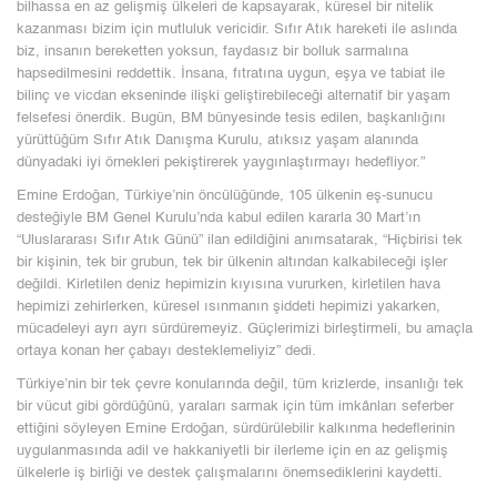
bilhassa en az gelişmiş ülkeleri de kapsayarak, küresel bir nitelik
kazanması bizim için mutluluk vericidir. Sıfır Atık hareketi ile aslında
biz, insanın bereketten yoksun, faydasız bir bolluk sarmalına
hapsedilmesini reddettik. İnsana, fıtratına uygun, eşya ve tabiat ile
bilinç ve vicdan ekseninde ilişki geliştirebileceği alternatif bir yaşam
felsefesi önerdik. Bugün, BM bünyesinde tesis edilen, başkanlığını
yürüttüğüm Sıfır Atık Danışma Kurulu, atıksız yaşam alanında
dünyadaki iyi örnekleri pekiştirerek yaygınlaştırmayı hedefliyor.”
Emine Erdoğan, Türkiye’nin öncülüğünde, 105 ülkenin eş-sunucu
desteğiyle BM Genel Kurulu’nda kabul edilen kararla 30 Mart’ın
“Uluslararası Sıfır Atık Günü” ilan edildiğini anımsatarak, “Hiçbirisi tek
bir kişinin, tek bir grubun, tek bir ülkenin altından kalkabileceği işler
değildi. Kirletilen deniz hepimizin kıyısına vururken, kirletilen hava
hepimizi zehirlerken, küresel ısınmanın şiddeti hepimizi yakarken,
mücadeleyi ayrı ayrı sürdüremeyiz. Güçlerimizi birleştirmeli, bu amaçla
ortaya konan her çabayı desteklemeliyiz” dedi.
Türkiye’nin bir tek çevre konularında değil, tüm krizlerde, insanlığı tek
bir vücut gibi gördüğünü, yaraları sarmak için tüm imkânları seferber
ettiğini söyleyen Emine Erdoğan, sürdürülebilir kalkınma hedeflerinin
uygulanmasında adil ve hakkaniyetli bir ilerleme için en az gelişmiş
ülkelerle iş birliği ve destek çalışmalarını önemsediklerini kaydetti.