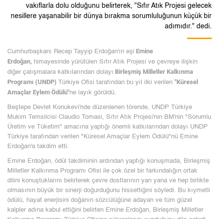
vakıflarla dolu olduğunu belirterek, "Sıfır Atık Projesi gelecek
nesillere yaşanabilir bir dünya bırakma sorumluluğunun küçük bir
adımıdır." dedi.
Emine
Cumhurbaşkanı Recep Tayyip Erdoğan'ın eşi
Erdoğan,
himayesinde yürütülen Sıfır Atık Projesi ve çevreye ilişkin
Birleşmiş Milletler Kalkınma
diğer çalışmalara katkılarından dolayı
Programı (UNDP)
"Küresel
Türkiye Ofisi tarafından bu yıl ilki verilen
Amaçlar Eylem Ödülü"
ne layık görüldü.
Beştepe Devlet Konukevi'nde düzenlenen törende, UNDP Türkiye
Mukim Temsilcisi Claudio Tomasi, Sıfır Atık Projesi'nin BM'nin "Sorumlu
Üretim ve Tüketim" amacına yaptığı önemli katkılarından dolayı UNDP
Türkiye tarafından verilen "Küresel Amaçlar Eylem Ödülü"nü Emine
Erdoğan'a takdim etti.
Emine Erdoğan, ödül takdiminin ardından yaptığı konuşmada, Birleşmiş
Milletler Kalkınma Programı Ofisi ile çok özel bir farkındalığın ortak
dilini konuştuklarını belirterek çevre dostlarının yan yana ve hep birlikte
olmasının büyük bir sinerji doğurduğunu hissettiğini söyledi. Bu kıymetli
ödülü, hayat enerjisini doğanın sözcülüğüne adayan ve tüm güzel
kalpler adına kabul ettiğini belirten Emine Erdoğan, Birleşmiş Milletler