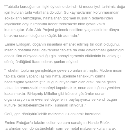
"Tabiatla kurduğumuz ilişki öylesine derindir ki medeniyet tarihimiz doğa
için kurulan türlü vakıflarla doludur. Su kaynaklarının korunmasından
sokakların temizliğine, hastalanan göçmen kuşların tedavisinden
leyleklerin doyurulmasına kadar tarihimizde nice çevre vakfı
kurulmuştur. Sıfır Atık Projesi gelecek nesillere yaşanabilir bir dünya
bırakma sorumluluğunun küçük bir adımıdır."
Emine Erdoğan, doğanın insanlara emanet edilmiş bir dost olduğunu,
insanın dostuna nasıl davranırsa tabiata da öyle davranması gerektiğini
ancak tüm dünyada olduğu gibi sanayileşmenin etkilerinin bu anlayışı
dönüştürdüğünü ifade ederek şunları söyledi:
"Tüketim toplumu genişledikçe çevre sorunları artmıştır. Modern insan
tabiata karşı yabancılaşmış hatta üzerinde tahakküm kurma
hadsizliğine yeltenmiştir. Bugün ihtiyacımız olan öteki haline gelen
tabiat ile aramızdaki mesafeyi kapatmaktır, onun dostluğunu yeniden
kazanmaktır. Birleşmiş Milletler gibi küresel çözümler sunan
organizasyonların evrensel değerlerini paylaşıyoruz ve kendi özgün
kültürel tecrübelerimizle katkı sunmak istiyoruz."
Ödül, geri dönüştürülebilir malzeme kullanılarak hazırlandı
Emine Erdoğan'a takdim edilen ve cam sanatçısı Hande Erbük
tarafından geri dönüştürülebilir cam ve metal malzeme kullanılarak