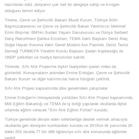
hazırlanan ödül, dünyanın çok naif bir dengeye sahip ve kırılgan
olduğunu temsil ediyor.
Törene, Çevre ve Şehircilik Bakanı Murat Kurum, Türkiye İklim
Başmüzakerecisi ve Çevre ve Şehircilik Bakan Yardımcısı Mehmet
Emin Birpınar, BM'nin Sudaki Yaşam Savunucusu ve Dünya Serbest
Dalış Rekortmeni Şahika Ercümen, TEMA Vakfı Başkanı Deniz Ataç,
Doğal Hayatı Koruma Vakfı Genel Müdürü Aslı Pasinler, Deniz Temiz
Derneği TURMEPA Yönetim Kurulu Başkanı Şadan Kaptanoğlu ile
UNDP yetkilileri ve medya temsilcileri katıldı.
Törende, Sıfır Atık Projesi'ne ilişkin faaliyetleri içeren video da
gösterildi. Konuşmaların ardından Emine Erdoğan, Çevre ve Şehircilik
Bakanı Kurum ve diğer katılımcılar hatıra fotoğrafı çektirdi.
Sıfır Atık Projesi kapsamında ülke genelindeki çalışmalar
Emine Erdoğan'ın himayesinde yürütülen Sıfır Atık Projesi kapsamında,
Milli Eğitim Bakanlığı ve TEMA ile iş birliği yapılarak okullarda dijital
ortamda eğitim verecek "Sıfır Atık Eğitim Portalı" kuruldu.
Türkiye genelinde devam eden seferberliğe destek vermek amacıyla
okullarda geri dönüşüm kumbaraları kuruldu ve 2019'un ilk yarısında 20
ildeki 252 okulda 77 bin 466 öğrenciye sıfır atık konusunda eğitimler
verildi.