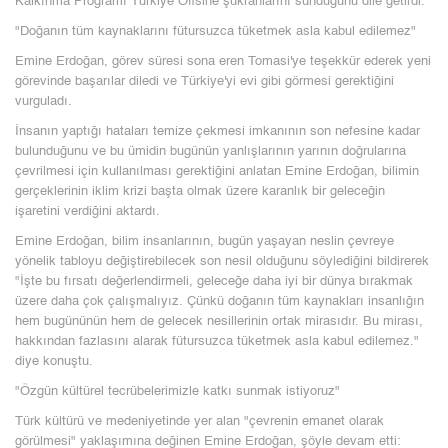
Kalkınma Programı Türkiye Ofisine şükranlarını sunduğunu dile getirdi.
"Doğanın tüm kaynaklarını fütursuzca tüketmek asla kabul edilemez"
Emine Erdoğan, görev süresi sona eren Tomasi'ye teşekkür ederek yeni
görevinde başarılar diledi ve Türkiye'yi evi gibi görmesi gerektiğini
vurguladı.
İnsanın yaptığı hataları temize çekmesi imkanının son nefesine kadar
bulunduğunu ve bu ümidin bugünün yanlışlarının yarının doğrularına
çevrilmesi için kullanılması gerektiğini anlatan Emine Erdoğan, bilimin
gerçeklerinin iklim krizi başta olmak üzere karanlık bir geleceğin
işaretini verdiğini aktardı.
Emine Erdoğan, bilim insanlarının, bugün yaşayan neslin çevreye
yönelik tabloyu değiştirebilecek son nesil olduğunu söylediğini bildirerek
"İşte bu fırsatı değerlendirmeli, geleceğe daha iyi bir dünya bırakmak
üzere daha çok çalışmalıyız. Çünkü doğanın tüm kaynakları insanlığın
hem bugününün hem de gelecek nesillerinin ortak mirasıdır. Bu mirası,
hakkından fazlasını alarak fütursuzca tüketmek asla kabul edilemez."
diye konuştu.
"Özgün kültürel tecrübelerimizle katkı sunmak istiyoruz"
Türk kültürü ve medeniyetinde yer alan "çevrenin emanet olarak
görülmesi" yaklaşımına değinen Emine Erdoğan, şöyle devam etti: