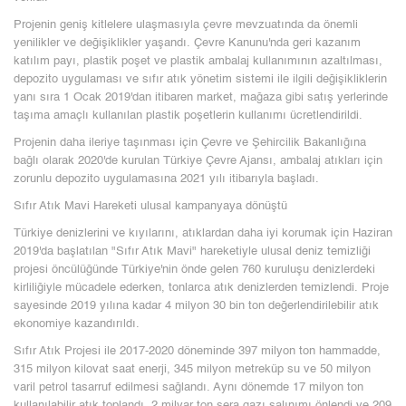
Projenin geniş kitlelere ulaşmasıyla çevre mevzuatında da önemli
yenilikler ve değişiklikler yaşandı. Çevre Kanunu'nda geri kazanım
katılım payı, plastik poşet ve plastik ambalaj kullanımının azaltılması,
depozito uygulaması ve sıfır atık yönetim sistemi ile ilgili değişikliklerin
yanı sıra 1 Ocak 2019'dan itibaren market, mağaza gibi satış yerlerinde
taşıma amaçlı kullanılan plastik poşetlerin kullanımı ücretlendirildi.
Projenin daha ileriye taşınması için Çevre ve Şehircilik Bakanlığına
bağlı olarak 2020'de kurulan Türkiye Çevre Ajansı, ambalaj atıkları için
zorunlu depozito uygulamasına 2021 yılı itibarıyla başladı.
Sıfır Atık Mavi Hareketi ulusal kampanyaya dönüştü
Türkiye denizlerini ve kıyılarını, atıklardan daha iyi korumak için Haziran
2019'da başlatılan "Sıfır Atık Mavi" hareketiyle ulusal deniz temizliği
projesi öncülüğünde Türkiye'nin önde gelen 760 kuruluşu denizlerdeki
kirliliğiyle mücadele ederken, tonlarca atık denizlerden temizlendi. Proje
sayesinde 2019 yılına kadar 4 milyon 30 bin ton değerlendirilebilir atık
ekonomiye kazandırıldı.
Sıfır Atık Projesi ile 2017-2020 döneminde 397 milyon ton hammadde,
315 milyon kilovat saat enerji, 345 milyon metreküp su ve 50 milyon
varil petrol tasarruf edilmesi sağlandı. Aynı dönemde 17 milyon ton
kullanılabilir atık toplandı, 2 milyar ton sera gazı salınımı önlendi ve 209