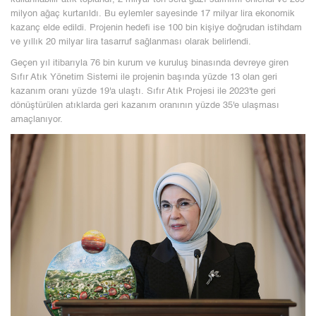
milyon ağaç kurtarıldı. Bu eylemler sayesinde 17 milyar lira ekonomik
kazanç elde edildi. Projenin hedefi ise 100 bin kişiye doğrudan istihdam
ve yıllık 20 milyar lira tasarruf sağlanması olarak belirlendi.
Geçen yıl itibarıyla 76 bin kurum ve kuruluş binasında devreye giren
Sıfır Atık Yönetim Sistemi ile projenin başında yüzde 13 olan geri
kazanım oranı yüzde 19'a ulaştı. Sıfır Atık Projesi ile 2023'te geri
dönüştürülen atıklarda geri kazanım oranının yüzde 35'e ulaşması
amaçlanıyor.