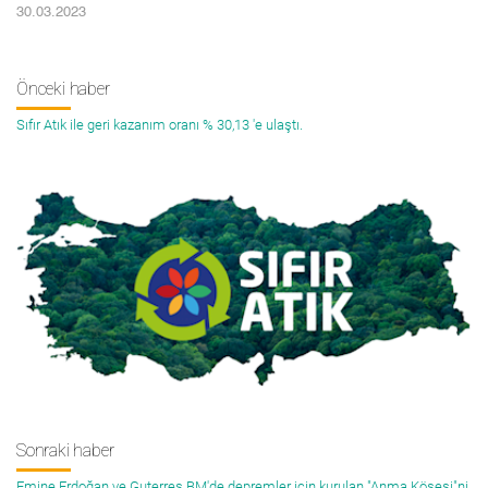
30.03.2023
Önceki haber
Sıfır Atık ile geri kazanım oranı % 30,13 'e ulaştı.
Sonraki haber
Emine Erdoğan ve Guterres BM'de depremler için kurulan "Anma Köşesi"ni